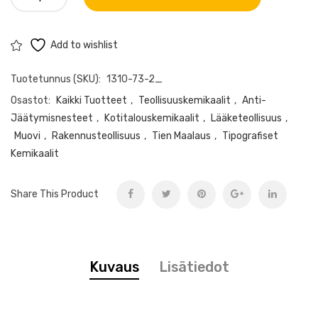
sooda
(CAS
1310-
Add to wishlist
73-
Tuotetunnus (SKU):
1310-73-2_
2)
määrä
Osastot:
Kaikki Tuotteet
,
Teollisuuskemikaalit
,
Anti-
Jäätymisnesteet
,
Kotitalouskemikaalit
,
Lääketeollisuus
,
Muovi
,
Rakennusteollisuus
,
Tien Maalaus
,
Tipografiset
Kemikaalit
Share This Product
Kuvaus
Lisätiedot