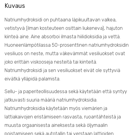
Kuvaus
Natriumhydroksidi on puhtaana läpikuultavan valkea,
vetistyvä (ilman kosteuteen osittain liukeneva), hajuton
kiinteä aine. Aine absorboi ilmasta hiilidioksidia ja vettä.
Huoneenlämpötilassa 50-prosenttinen natriumhydroksidin
vesiliuos on neste, mutta väkevämmät vesiliuokset ovat
joko erittäin viskooseja nesteitä tai kiinteitä.
Natriumhydroksidi ja sen vesiliuokset eivät ole syttyviä
eivätkä ylläpidä palamista.
Sellu- ja paperiteollisuudessa sekä käytetään että syntyy
jatkuvasti suuria määriä natriumhydroksidia.
Natriumhydroksidia käytetään myös viemärien ja
lattiakaivojen eristämiseen rasvasta, ruoantähteistä ja
muusta orgaanisesta aineksesta sekä öljymaalin
poistamiseen sekä autotallin tai verstaan lattioiden