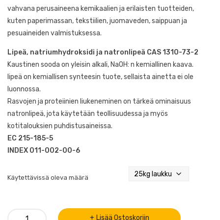
€1.890,00
vahvana perusaineena kemikaalien ja erilaisten tuotteiden,
kuten paperimassan, tekstiilien, juomaveden, saippuan ja
-
pesuaineiden valmistuksessa.
Lipeä, natriumhydroksidi ja natronlipeä CAS 1310-73-2
€49,00
Kaustinen sooda on yleisin alkali, NaOH: n kemiallinen kaava.
lipeä on kemiallisen synteesin tuote, sellaista ainetta ei ole
luonnossa.
Rasvojen ja proteiinien liukeneminen on tärkeä ominaisuus
natronlipeä, jota käytetään teollisuudessa ja myös
kotitalouksien puhdistusaineissa.
EC 215-185-5
INDEX 011-002-00-6
Käytettävissä oleva määrä
Kaustinen
Lisää Ostoskoriin