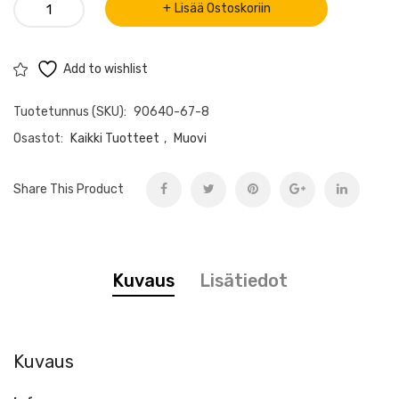
Trietyleenitetramiini
Lisää Ostoskoriin
(CAS
90640-
67-
Add to wishlist
8)
Tuotetunnus (SKU):
90640-67-8
määrä
Osastot:
Kaikki Tuotteet
,
Muovi
Share This Product
Kuvaus
Lisätiedot
Kuvaus