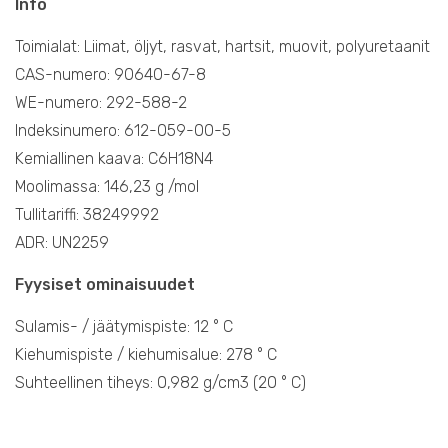
Info
Toimialat: Liimat, öljyt, rasvat, hartsit, muovit, polyuretaanit
CAS-numero: 90640-67-8
WE-numero: 292-588-2
Indeksinumero: 612-059-00-5
Kemiallinen kaava: C6H18N4
Moolimassa: 146,23 g /mol
Tullitariffi: 38249992
ADR: UN2259
Fyysiset ominaisuudet
Sulamis- / jäätymispiste: 12 ° C
Kiehumispiste / kiehumisalue: 278 ° C
Suhteellinen tiheys: 0,982 g/cm3 (20 ° C)