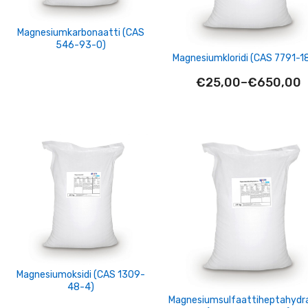
Magnesiumkarbonaatti (CAS
546-93-0)
Magnesiumkloridi (CAS 7791-1
€
25,00
–
€
650,00
Hintaluok
€650,00
-
€25,00
Magnesiumoksidi (CAS 1309-
48-4)
Magnesiumsulfaattiheptahydra