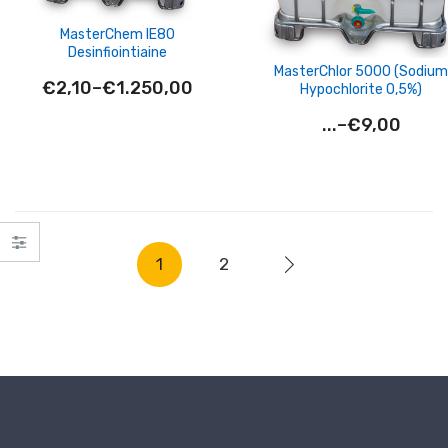
MasterChem IE80
Desinfiointiaine
MasterChlor 5000 (Sodium
€
2,10
–
€
1.250,00
Hypochlorite 0,5%)
Hintaluokka:
...
–
€
9,00
€1.250,00
Hintaluok
-
€9,00
€2,10
-
€0,00
1
2